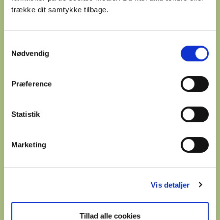
trække dit samtykke tilbage.
Samtykkevalg
Nødvendig
Præference
Statistik
PLASK
Marketing
PLASK er et gratis værktøj, som
Miljøstyrelsen stiller til rådighed for alle, der
kan have gavn af at beregne den
Vis detaljer
samfundsøkonomiske gevinst ved
klimatilpasning. Redskabet er særligt
målrettet forsyningsselskaber og kommuner,
Tillad alle cookies