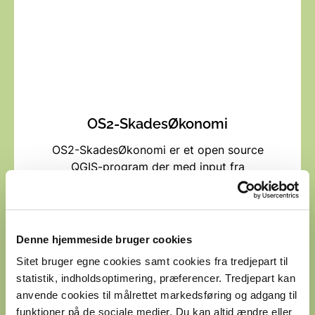
OS2-SkadesØkonomi
OS2-SkadesØkonomi er et open source
QGIS-program der med input fra
oversvømmelseskort og offentligt
tilgængelige datasæt bruges til at beregne
de omkostningerne til retablering efter
oversvømmelser fra hav, vandløb og
Denne hjemmeside bruger cookies
skybrud. Programmet kan bruges til
Sitet bruger egne cookies samt cookies fra tredjepart til
beregninger i 10 sektorer.
statistik, indholdsoptimering, præferencer. Tredjepart kan
anvende cookies til målrettet markedsføring og adgang til
OS2-SkadesØkonomi
funktioner på de sociale medier. Du kan altid ændre eller