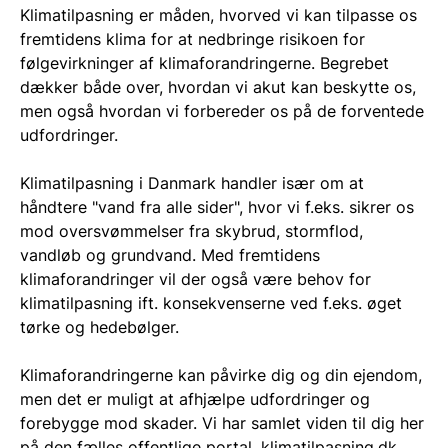
Klimatilpasning er måden, hvorved vi kan tilpasse os
fremtidens klima for at nedbringe risikoen for
følgevirkninger af klimaforandringerne. Begrebet
dækker både over, hvordan vi akut kan beskytte os,
men også hvordan vi forbereder os på de forventede
udfordringer.
Klimatilpasning i Danmark handler især om at
håndtere "vand fra alle sider", hvor vi f.eks. sikrer os
mod oversvømmelser fra skybrud, stormflod,
vandløb og grundvand. Med fremtidens
klimaforandringer vil der også være behov for
klimatilpasning ift. konsekvenserne ved f.eks. øget
tørke og hedebølger.
Klimaforandringerne kan påvirke dig og din ejendom,
men det er muligt at afhjælpe udfordringer og
forebygge mod skader. Vi har samlet viden til dig her
på den fælles offentlige portal, klimatilpasning.dk.