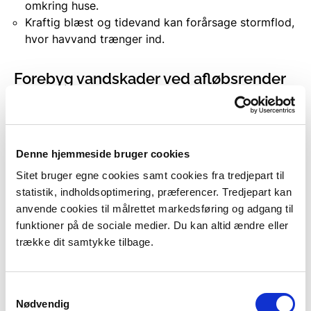
omkring huse.
Kraftig blæst og tidevand kan forårsage stormflod,
hvor havvand trænger ind.
Forebyg vandskader ved afløbsrender
og nedløbsbrønde
Sørg for at
afløbsrender
og nedløbsbrønde
er:
Rene
: Der må ikke være blade, jord eller andet, der
Denne hjemmeside bruger cookies
kan blokere vandgennemstrømningen.
Sitet bruger egne cookies samt cookies fra tredjepart til
Funktionsdygtige
: De må ikke være tilstoppede
statistik, indholdsoptimering, præferencer. Tredjepart kan
eller beskadigede. Vandet skal kunne løbe frit
anvende cookies til målrettet markedsføring og adgang til
igennem.
funktioner på de sociale medier. Du kan altid ændre eller
I rette størrelse
: De skal kunne have store
trække dit samtykke tilbage.
mængder regnvand ved kraftige byger for at
undgå oversvømmelser.
Samtykkevalg
Ønsker du hjælp til at holde nedløbsbrønde rene, så
Nødvendig