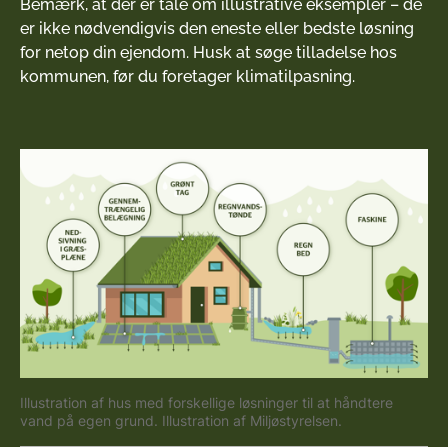
Bemærk, at der er tale om illustrative eksempler – de
er ikke nødvendigvis den eneste eller bedste løsning
for netop din ejendom. Husk at søge tilladelse hos
kommunen, før du foretager klimatilpasning.
Illustration af hus med forskellige løsninger til at håndtere
vand på egen grund. Illustration af Miljøstyrelsen.