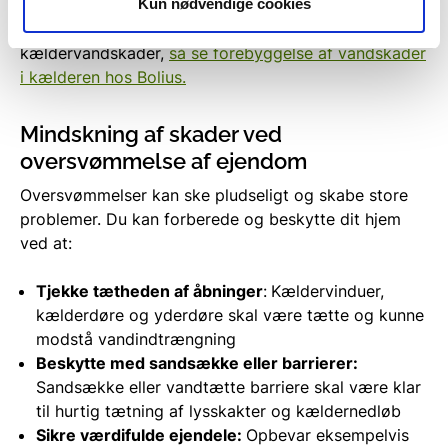
Kun nødvendige cookies
For mere viden om forebyggelse af
kældervandskader,
så se forebyggelse af vandskader
i kælderen hos Bolius.
Mindskning af skader ved
oversvømmelse af ejendom
Oversvømmelser kan ske pludseligt og skabe store
problemer. Du kan forberede og beskytte dit hjem
ved at:
Tjekke tætheden af åbninger
:
Kældervinduer,
kælderdøre og yderdøre skal være tætte og kunne
modstå vandindtrængning
Beskytte med sandsække eller barrierer:
Sandsække eller vandtætte barriere skal være klar
til hurtig tætning af lysskakter og kældernedløb
Sikre værdifulde ejendele:
Opbevar eksempelvis