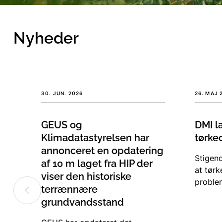
Nyheder
30. JUN. 2026
26. MAJ 
GEUS og
DMI la
Klimadatastyrelsen har
tørke
annonceret en opdatering
Stigen
af 10 m laget fra HIP der
at tørk
viser den historiske
proble
terrænnære
ny tørk
grundvandsstand
det ne
landbr