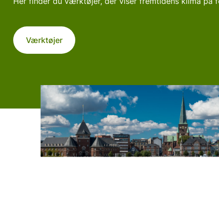
Her finder du værktøjer, der viser fremtidens klima på 
Værktøjer