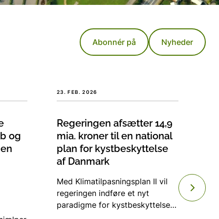
-SkadesØkonomi
Sundhed
Abonnér på
Nyheder
Vandforsyning
Transport
23. FEB. 2026
13.
e
Regeringen afsætter 14,9
Fo
ab og
mia. kroner til en national
ov
 en
plan for kystbeskyttelse
kl
af Danmark
m
Med Klimatilpasningsplan II vil
Et
regeringen indføre et nyt
lig
paradigme for kystbeskyttelse
Re
af Danmark. En ny statslig
fo