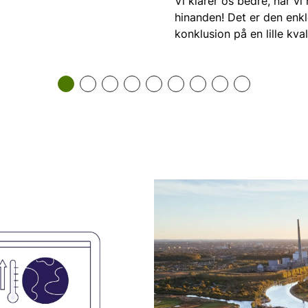
Vi klarer os bedre, når vi
eder at følge med i,
hinanden! Det er den enk
r jorden er, og hvordan
konklusion på en lille kval
udvikler sig i Danmark.
interview-undersøgelse b
en række beoerne i udsat
kystområder.