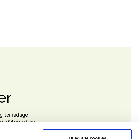
er
 og temadage
t af forskellige
Tillad alle cookies