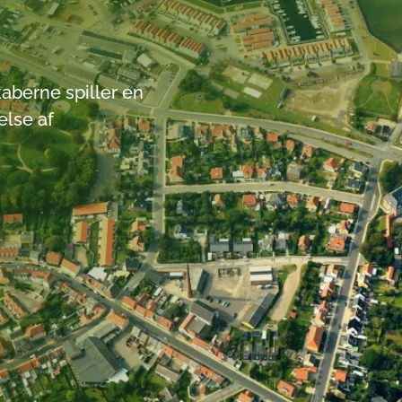
Kyst
Tilskud og støtteor
berne spiller en
Klim
else af
Sårbarheder og ska
Klim
Samfundsøkonomi
Kom
LAR 
PLA