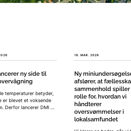
OS2
2026
16. MAR. 2026
ncerer ny side til
Ny miniundersøgels
overvågning
afslører, at fællessk
sammenhold spiller
de temperaturer betyder,
rolle for, hvordan vi
e er blevet et voksende
håndterer
m. Derfor lancerer DMI en
oversvømmelser i
eovervågning, der gør
lokalsamfundet
mmere for haveejere,
ug, kommuner og