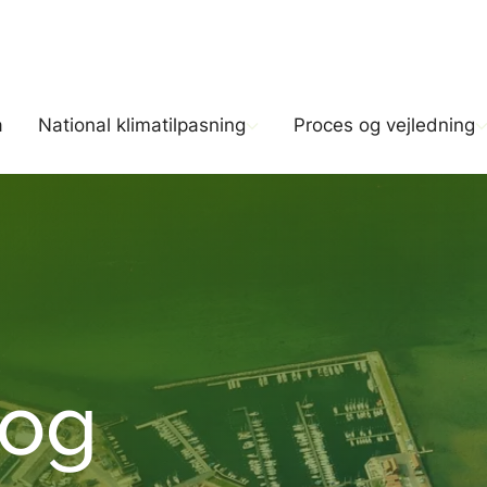
Gå til indholdet
a
National klimatilpasning
Proces og vejledning
National klimatilpasning
Proces og vejledni
Værk
Nationale planer og strategier
Klimatilpasning i 
Ekst
Partnerskaber og netværk
Klimatilpasning i
HIP
og
spildevandsforsyni
Internationalt
KAM
Love og bekendtgør