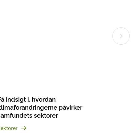
Få indsigt i, hvordan
klimaforandringerne påvirker
samfundets sektorer
Sektorer