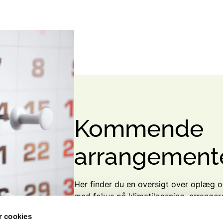
Kommende
arrangement
Her finder du en oversigt over oplæg
med fokus på klimatilpasning, arrangere
aktører.
 cookies