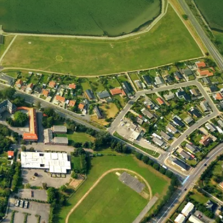
planlægger 2120
Fiskeri
dninger
aatlas
Forsikring
der
ameter
Landbrug
munekort
Natur og miljø
Potentiale
Kyst
SK
Planlægning