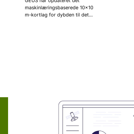
GEUS har opdateret det
myndigh
maskinlæringsbaserede 10x10
hvor tø
m-kortlag for dybden til det
tørken 
terrænnære grundvand (, link, ).
GEUS’ nye beregninger viser en
generel tendens til, at
grundvandsspejlet beregnes
dybere end i den tidligere
modelversion, men det er ikke et
udtryk for, at det terrænnære
grundvand er fa