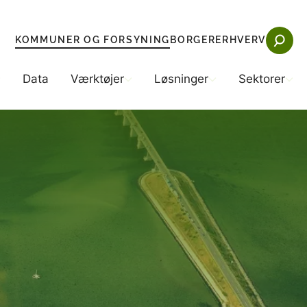
KOMMUNER OG FORSYNING
BORGER
ERHVERV
Data
Værktøjer
Løsninger
Sektorer
ng
tøjer
Sektorer
Løsninger
kommuner
remnedbør
Beredskab
Teknologiske løsninger (anlægsprojekter)
Byggeri
Synergiprojekter
ngsselskaberne
P
Energi
Eksempler på klimatilpasning
elser