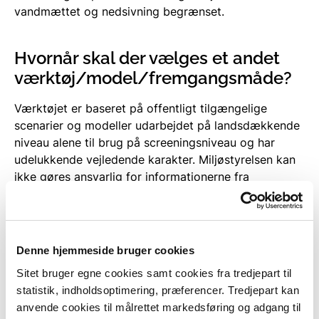
vandmættet og nedsivning begrænset.
Hvornår skal der vælges et andet
værktøj/model/fremgangsmåde?
Værktøjet er baseret på offentligt tilgængelige
scenarier og modeller udarbejdet på landsdækkende
niveau alene til brug på screeningsniveau og har
udelukkende vejledende karakter. Miljøstyrelsen kan
ikke gøres ansvarlig for informationerne fra
værktøjet, herunder ikke for mangelfulde eller
ukorrekte informationer. Data som indgår i værktøjet
er produceret af flere forskellige aktører og ikke
nødvendigvis med planlægning af klimatilpasning til
Denne hjemmeside bruger cookies
formål. Under hvert datasæt er link til metadata, hvor
Sitet bruger egne cookies samt cookies fra tredjepart til
brugeren kan læse mere. Formålet med dette værktøj
statistik, indholdsoptimering, præferencer. Tredjepart kan
er alene at give brugeren anledning til eventuelle
anvende cookies til målrettet markedsføring og adgang til
nærmere undersøgelser. Det anbefales derfor enhver