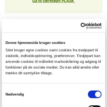
Gå til værktøjet PLASK
Spildevandsselskabernes
finansiering
Denne hjemmeside bruger cookies
Krav til samfunds- og selskabsøkonomi
Sitet bruger egne cookies samt cookies fra tredjepart til
og effektivisering
statistik, indholdsoptimering, præferencer. Tredjepart kan
anvende cookies til målrettet markedsføring og adgang til
Spildevandsforsyningsselskaber er ikke udsat for den
funktioner på de sociale medier. Du kan altid ændre eller
konkurrence, der findes på velfungerende markeder.
trække dit samtykke tilbage.
Selskaberne er derfor underlagt regler for, hvilke
omkostninger de må takstfinansiere. Selskaberne er
desuden underlagt en økonomisk rammeregulering,
Samtykkevalg
men kan afhængig af klimatilpasningsprojektet søge
Nødvendig
Vandsektortilsynet i Konkurrence- og
Forbrugerstyrelsen om tillæg til deres økonomiske