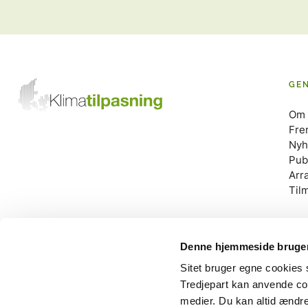
GE
Om 
Fre
Nyh
Pub
Arr
Til
Denne hjemmeside bruger
Sitet bruger egne cookies s
Tredjepart kan anvende coo
SP
medier. Du kan altid ændre