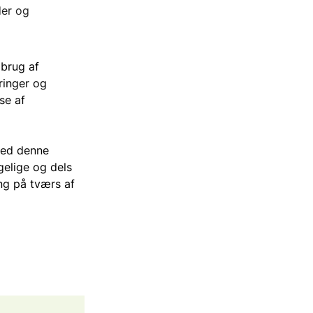
der og
-SkadesØkonomi
Sundhed
brug af
Vandforsyning
ringer og
se af
Transport
med denne
gelige og dels
ing på tværs af