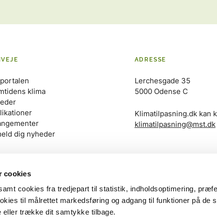
NVEJE
ADRESSE
portalen
Lerchesgade 35
mtidens klima
5000 Odense C
eder
likationer
Klimatilpasning.dk kan k
angementer
klimatilpasning@mst.dk
meld dig nyheder
 cookies
amt cookies fra tredjepart til statistik, indholdsoptimering, præf
kies til målrettet markedsføring og adgang til funktioner på de s
ROG
 eller trække dit samtykke tilbage.