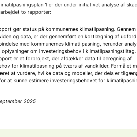
imatilpasningsplan 1 er der under initiativet analyse af ska
OS2
darbejdet to rapporter:
pport gør status på kommunernes klimatilpasning. Gennem 
viden og data, er der gennemført en kortlægning af udford
orbindelse med kommunernes klimatilpasning, herunder analy
plysninger om investeringsbehov i klimatilpasningstiltag.
port er et forprojekt, der afdækker data til beregning af
ehov for klimatilpasning på tværs af vandkilder. Formålet 
æret at vurdere, hvilke data og modeller, der dels er tilgæn
 for at kunne estimere investeringsbehovet for klimatilpasn
 september 2025