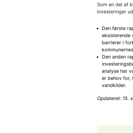
Som en del af kl
investeringer u
Den første ra
eksisterende 
barrierer i f
kommunernes o
Den anden rap
investeringsb
analyse har v
er behov for,
vandkilder.
Opdateret: 15.