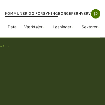
KOMMUNER OG FORSYNING
BORGER
ERHVERV
Data
Værktøjer
Løsninger
Sektorer
n 1
ng
tøjer
Sektorer
Løsninger
kommuner
remnedbør
Beredskab
Teknologiske løsninger (anlægsprojekter)
Byggeri
Synergiprojekter
ngsselskaberne
P
Energi
Eksempler på klimatilpasning
elser