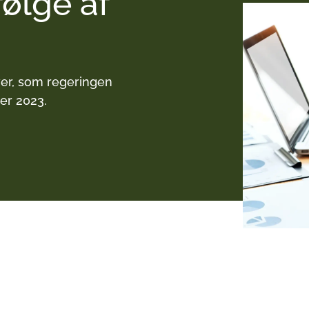
følge af
Kyst
Tilskud og støtteor
Klim
ver, som regeringen
Sårbarheder og ska
er 2023.
Klim
Samfundsøkonomi
Kom
LAR 
PLA