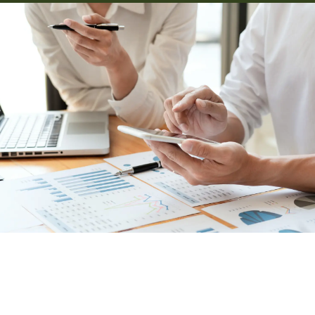
planlægger 2120
Fiskeri
dninger
aatlas
Forsikring
der
ameter
Landbrug
munekort
Natur og miljø
Potentiale
Kyst
SK
Planlægning