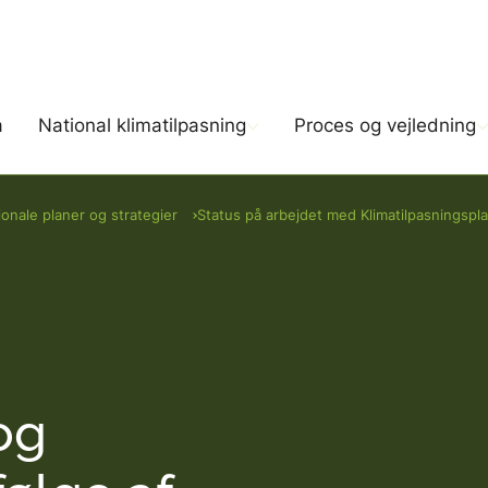
Gå til indholdet
a
National klimatilpasning
Proces og vejledning
ionale planer og strategier
Status på arbejdet med Klimatilpasningspla
National klimatilpasning
Proces og vejledni
Værk
Nationale planer og strategier
Klimatilpasning i 
Ekst
Partnerskaber og netværk
Klimatilpasning i
HIP
spildevandsforsyni
og
Internationalt
KAM
Love og bekendtgør