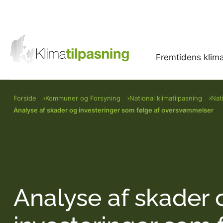
Fremtidens klim
Forside
Kommuner og Forsyning
National klimatilpasning
Nat
Analyse af skader og investeringer som følge af oversvømmelser
Analyse af skader 