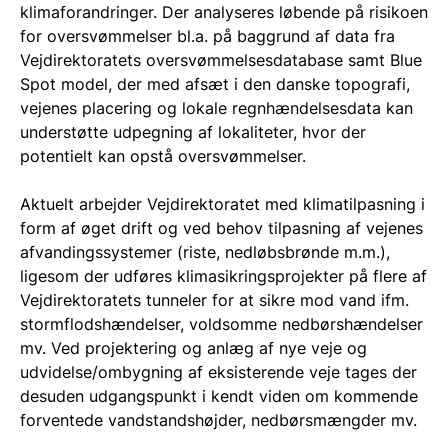
klimaforandringer. Der analyseres løbende på risikoen
for oversvømmelser bl.a. på baggrund af data fra
Vejdirektoratets oversvømmelsesdatabase samt Blue
Spot model, der med afsæt i den danske topografi,
vejenes placering og lokale regnhændelsesdata kan
understøtte udpegning af lokaliteter, hvor der
potentielt kan opstå oversvømmelser.
Aktuelt arbejder Vejdirektoratet med klimatilpasning i
form af øget drift og ved behov tilpasning af vejenes
afvandingssystemer (riste, nedløbsbrønde m.m.),
ligesom der udføres klimasikringsprojekter på flere af
Vejdirektoratets tunneler for at sikre mod vand ifm.
stormflodshændelser, voldsomme nedbørshændelser
mv. Ved projektering og anlæg af nye veje og
udvidelse/ombygning af eksisterende veje tages der
desuden udgangspunkt i kendt viden om kommende
forventede vandstandshøjder, nedbørsmængder mv.