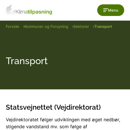
Gå til indholdet
Menu
Forside
Kommuner og Forsyning
Sektorer
Transport
Transport
S
tatsvejnettet (Vejdirektorat)
Vejdirektoratet følger udviklingen med øget nedbør,
stigende vandstand mv. som følge af