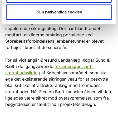
års-hændelse, og Sund & Bælt arbejder for at
fastholde dette niveau i takt med udviklingen.
Kun nødvendige cookies
Der gennemføres jævnligt klimarisikoanalyser for de
enkelte anlæg for at vurdere behovet for
supplerende sikringstiltag. Det har blandt andet
medført, at digerne omkring portalerne ved
Storebæltsforbindelsens jernbanetunnel er blevet
forhøjet i løbet af de senere år.
For så vidt angår Øresund Landanlæg indgår Sund &
Bælt i de igangværende
forundersøgelser til
stormflodssikring
af Københavnsområdet, som skal
øge det eksisterende sikringsniveau for at beskytte
bl.a. kritiske infrastrukturanlæg mod fremtidens
stormfloder. Når Femern Bælt-tunnelen åbner, vil den
ligeledes være sikret mod oversvømmelser, som fra
begyndelsen er tænkt ind i projektets design.