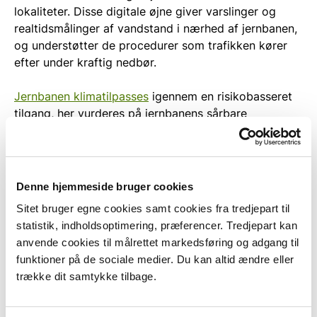
lokaliteter. Disse digitale øjne giver varslinger og
realtidsmålinger af vandstand i nærhed af jernbanen,
og understøtter de procedurer som trafikken kører
efter under kraftig nedbør.
Jernbanen klimatilpasses
igennem en risikobasseret
tilgang, her vurderes på jernbanens sårbare
lokaliteter og hvad fremtidens klima har af
konsekvens for lokaliteten. Herigennem kan der
udarbejdes klimatilpasningsplaner for de enkelte
områder i takt med at klimaet forandrer sig.
Denne hjemmeside bruger cookies
Sitet bruger egne cookies samt cookies fra tredjepart til
Metro (Metroselskabet)
statistik, indholdsoptimering, præferencer. Tredjepart kan
anvende cookies til målrettet markedsføring og adgang til
Metroen er designet til at kunne modstå stormflods-
funktioner på de sociale medier. Du kan altid ændre eller
og ekstremregnshændelser. Metroselskabet
trække dit samtykke tilbage.
monitorerer løbende metrosystemets sikringsniveau i
forhold til stormflod og ekstremregn som følge af