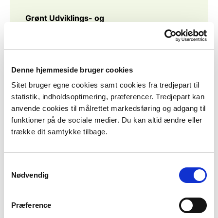
Grønt Udviklings- og
Demonstrationsprogram (GUDP)
GUDP yder tilskud til udvikling af nye
teknologier, redskaber, produktionssystemer,
processer, produkter samt management- og
Denne hjemmeside bruger cookies
logistikløsninger, der blandt andet kan
Sitet bruger egne cookies samt cookies fra tredjepart til
medvirke til at reducere natur-, miljø- og
statistik, indholdsoptimering, præferencer. Tredjepart kan
klimabelastningen.
anvende cookies til målrettet markedsføring og adgang til
funktioner på de sociale medier. Du kan altid ændre eller
Målgruppen for GUDP-programmet er
trække dit samtykke tilbage.
forskningsinstitutioner, producenter,
iværksættere mv. inden for
fødevareerhvervet.
Samtykkevalg
Nødvendig
GUDP kan søges af virksomhedsregistrerede
personer, virksomheder,
brancheorganisationer, foreninger, selvejende
Præference
institutioner og offentlige