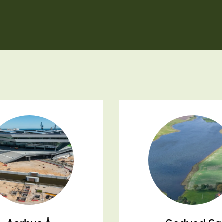
Kyst
Tilskud og støtteor
Klim
Sårbarheder og ska
Klim
Samfundsøkonomi
Kom
LAR 
PLA