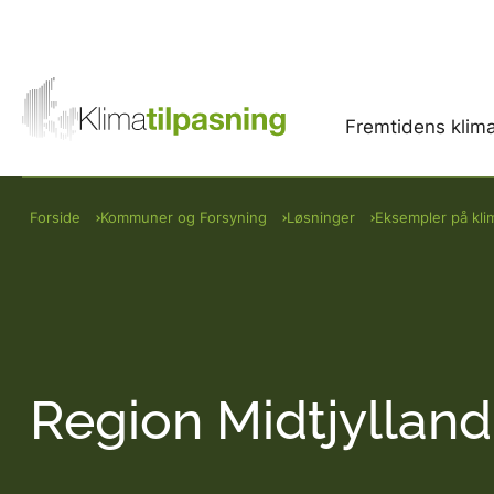
Fremtidens klim
Forside
Kommuner og Forsyning
Løsninger
Eksempler på kli
Region Midtjylland