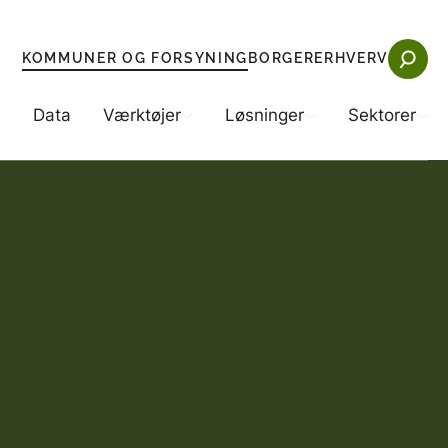
KOMMUNER OG FORSYNING
BORGER
ERHVERV
Data
Værktøjer
Løsninger
Sektorer
ng
tøjer
Sektorer
Løsninger
kommuner
remnedbør
Beredskab
Teknologiske løsninger (anlægsprojekter)
Byggeri
Synergiprojekter
ngsselskaberne
P
Energi
Eksempler på klimatilpasning
elser