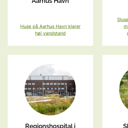
Aarhus Havn
Slus
Huse på Aarhus Havn klarer
mi
høj vandstand
Regionshospital i
S