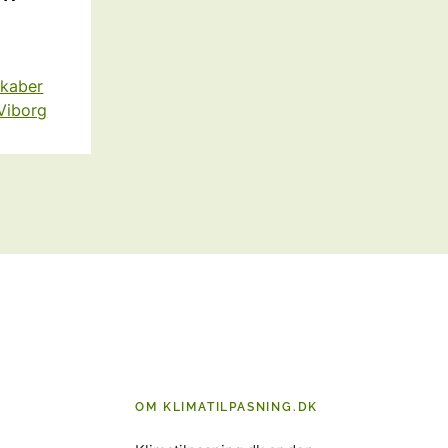
skaber
Viborg
OM KLIMATILPASNING.DK