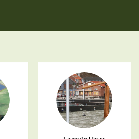
planlægger 2120
Fiskeri
dninger
aatlas
Forsikring
der
ameter
Landbrug
munekort
Natur og miljø
Potentiale
Kyst
SK
Planlægning