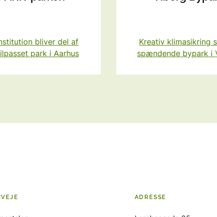
nstitution bliver del af
Kreativ klimasikring 
ilpasset park i Aarhus
spændende bypark i 
NVEJE
ADRESSE