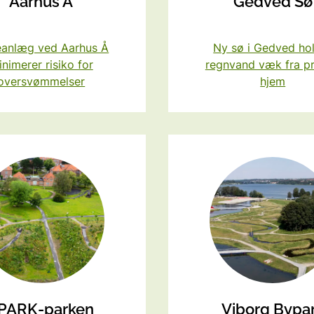
Aarhus Å
Gedved Sø
OS2
eanlæg ved Aarhus Å
Ny sø i Gedved ho
nimerer risiko for
regnvand væk fra pr
oversvømmelser
hjem
PARK-parken
Viborg Bypa