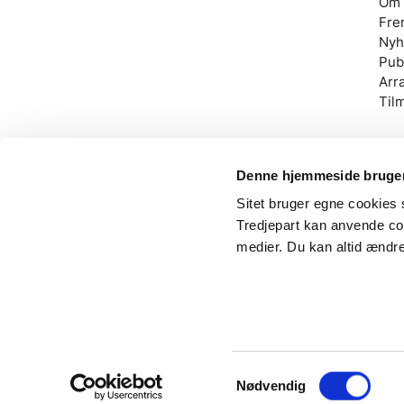
Om 
Fre
Nyh
Pub
Arr
Til
Denne hjemmeside bruger
Sitet bruger egne cookies s
Tredjepart kan anvende coo
SP
medier. Du kan altid ændre
Eng
Samtykkevalg
Nødvendig