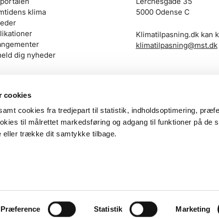
portalen
Lerchesgade 35
mtidens klima
5000 Odense C
eder
likationer
Klimatilpasning.dk kan k
angementer
klimatilpasning@mst.dk
meld dig nyheder
 cookies
amt cookies fra tredjepart til statistik, indholdsoptimering, præf
kies til målrettet markedsføring og adgang til funktioner på de s
ROG
 eller trække dit samtykke tilbage.
lish
Præference
Statistik
Marketing