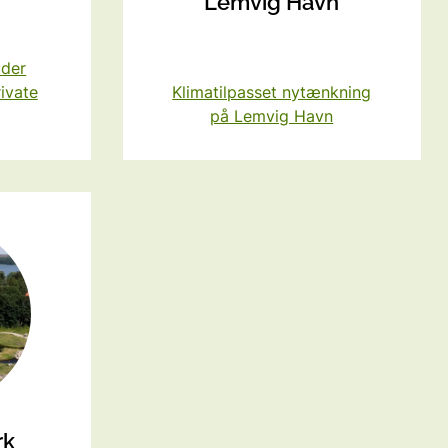
Lemvig Havn
-SkadesØkonomi
Sundhed
lder
ivate
Klimatilpasset nytænkning
Vandforsyning
på Lemvig Havn
Transport
rk